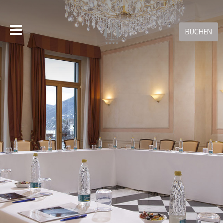
BUCHEN
BUCHEN ON-LINE
Nur mit Direktbuchungen bei uns erhalten Sie den besten
Preis für Ihren Aufenthalt!
Buchungen stornieren
RESERVIERUNGSGARANTIE