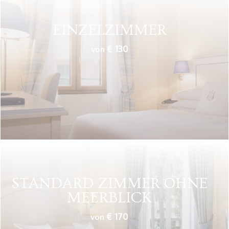
EINZELZIMMER
€ 130
von
STANDARD ZIMMER
OHNE
MEERBLICK
€ 170
von