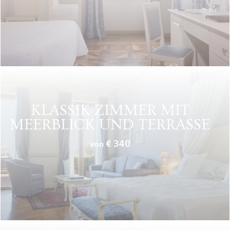
KLASSIK ZIMMER
MIT
MEERBLICK
UND TERRASSE
€ 340
von