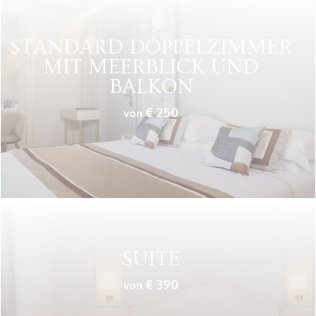
STANDARD DOPPELZIMMER
MIT MEERBLICK UND
BALKON
€ 250
von
SUITE
€ 390
von