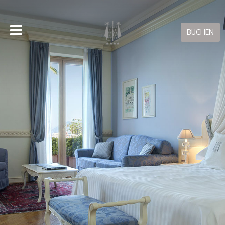
BUCHEN
BUCHEN ON-LINE
Nur mit Direktbuchungen bei uns erhalten Sie den besten
Preis für Ihren Aufenthalt!
Buchungen stornieren
RESERVIERUNGSGARANTIE