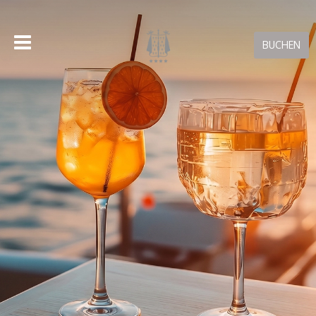
BUCHEN
BUCHEN ON-LINE
Nur mit Direktbuchungen bei uns erhalten Sie den besten
Preis für Ihren Aufenthalt!
Buchungen stornieren
RESERVIERUNGSGARANTIE