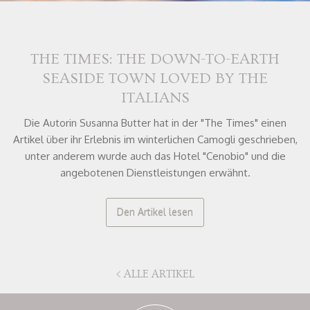
Top angebote
Preisnachlässe nur auf unserer Website
Der direkte Kontakt und ohne Vermittlungs
THE TIMES: THE DOWN-TO-EARTH
Buchen Sie jetz und bezahlen bei der Abreise
SEASIDE TOWN LOVED BY THE
ITALIANS
Die Autorin Susanna Butter hat in der "The Times" einen
Artikel über ihr Erlebnis im winterlichen Camogli geschrieben,
unter anderem wurde auch das Hotel "Cenobio" und die
angebotenen Dienstleistungen erwähnt.
Den Artikel lesen
< ALLE ARTIKEL