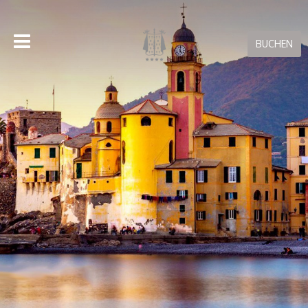
BUCHEN
BUCHEN ON-LINE
Nur mit Direktbuchungen bei uns erhalten Sie den besten
Preis für Ihren Aufenthalt!
Buchungen stornieren
RESERVIERUNGSGARANTIE